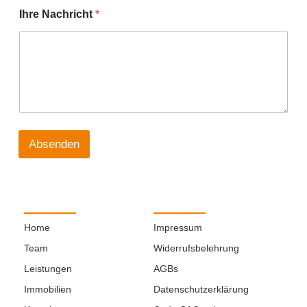
I
Ihre Nachricht
*
h
r
e
E
-
M
a
i
l
-
Absenden
A
d
r
e
s
s
e
Home
Impressum
N
Team
Widerrufsbelehrung
a
m
Leistungen
AGBs
e
Immobilien
Datenschutzerklärung