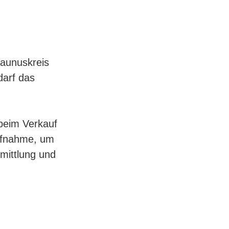
taunuskreis
darf das
beim Verkauf
aufnahme, um
mittlung und